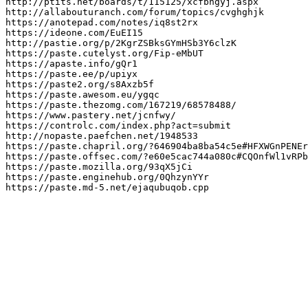
http://ptits.net/boards/t/115125/xcfbhgyj.aspx

http://allabouturanch.com/forum/topics/cvghghjk

https://anotepad.com/notes/iq8st2rx

https://ideone.com/EuEI15

http://pastie.org/p/2KgrZSBksGYmHSb3Y6clzK

https://paste.cutelyst.org/Fip-eMbUT

https://apaste.info/gQr1

https://paste.ee/p/upiyx

https://paste2.org/s8Axzb5f

https://paste.awesom.eu/ygqc

https://paste.thezomg.com/167219/68578488/

https://www.pastery.net/jcnfwy/

https://controlc.com/index.php?act=submit

http://nopaste.paefchen.net/1948533

https://paste.chapril.org/?646904ba8ba54c5e#HFXWGnPENEr
https://paste.offsec.com/?e60e5cac744a080c#CQOnfWl1vRPb
https://paste.mozilla.org/93qX5jCi

https://paste.enginehub.org/0QhzynYYr

https://paste.md-5.net/ejaqubuqob.cpp